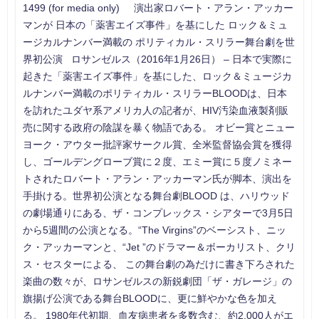
1499 (for media only) 演出家ロバート・アラン・アッカー
マンが 日本の「薬害エイズ事件」を基にした ロック＆ミュ
ージカルナンバー満載の ポリティカル・スリラー舞台劇を世
界初公演 ロサンゼルス（2016年1月26日） – 日本で実際に
起きた「薬害エイズ事件」を基にした、ロック＆ミュージカ
ルナンバー満載のポリティカル・スリラーBLOODは、日本
を訪れたユダヤ系アメリカ人の記者が、HIV汚染血液製剤販
売に関する政府の陰謀を暴く物語である。 オビー賞とニュー
ヨーク・アウター批評家サークル賞、全米監督協会賞を獲得
し、ゴールデングローブ賞に２度、エミー賞に５度ノミネー
トされたロバート・アラン・アッカーマン氏が脚本、演出を
手掛ける。世界初公演となる舞台劇BLOOD は、ハリウッド
の劇場通りにある、ザ・コンプレックス・シアターで3月5日
から5週間の公演となる。“The Virgins”のベーシスト、ニッ
ク・アッカーマンと、“Jet ”のドラマー＆ボーカリスト、クリ
ス・セスターによる、 この舞台劇の為だけに書き下ろされた
楽曲の数々が、ロサンゼルスの新鋭劇団「ザ・ガレージ」の
旗揚げ公演である舞台BLOODに、更に鮮やかな色を加え
る。 1980年代初期、血友病患者を多数含む、約2,000人がエ