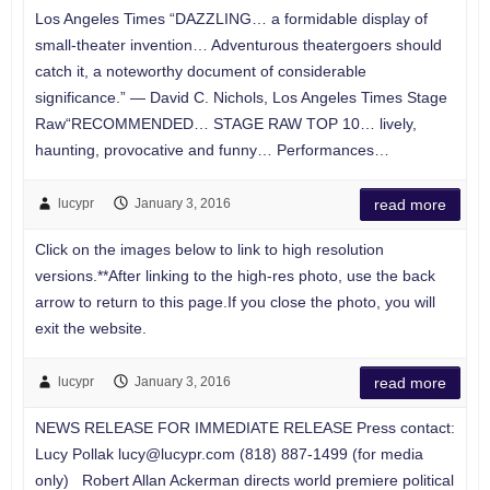
Los Angeles Times “DAZZLING… a formidable display of
small-theater invention… Adventurous theatergoers should
catch it, a noteworthy document of considerable
significance.” — David C. Nichols, Los Angeles Times Stage
Raw“RECOMMENDED… STAGE RAW TOP 10… lively,
haunting, provocative and funny… Performances…
lucypr
January 3, 2016
read more
Click on the images below to link to high resolution
versions.**After linking to the high-res photo, use the back
arrow to return to this page.If you close the photo, you will
exit the website.
lucypr
January 3, 2016
read more
NEWS RELEASE FOR IMMEDIATE RELEASE Press contact:
Lucy Pollak
lucy@lucypr.com
(818) 887-1499 (for media
only) Robert Allan Ackerman directs world premiere political