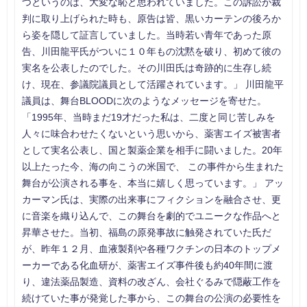
つというのは、大変な恥と思われていました。この訴訟が裁
判に取り上げられた時も、原告は皆、黒いカーテンの後ろか
ら姿を隠して証言していました。当時若い青年であった原
告、川田龍平氏がついに１０年もの沈黙を破り、初めて彼の
実名を公表したのでした。その川田氏は奇跡的に生存し続
け、現在、参議院議員として活躍されています。」 川田龍平
議員は、舞台BLOODに次のようなメッセージを寄せた。
「1995年、当時まだ19才だった私は、二度と同じ苦しみを
人々に味合わせたくないという思いから、薬害エイズ被害者
として実名公表し、国と製薬企業を相手に闘いました。20年
以上たった今、海の向こうの米国で、 この事件から生まれた
舞台が公演される事を、本当に嬉しく思っています。」 アッ
カーマン氏は、実際の出来事にフィクションを融合させ、更
に音楽を織り込んで、この舞台を劇的でユニークな作品へと
昇華させた。当初、福島の原発事故に触発されていた氏だ
が、昨年１２月、血液製剤や各種ワクチンの日本のトップメ
ーカーである化血研が、薬害エイズ事件後も約40年間に渡
り、違法薬品製造、資料の改ざん、会社ぐるみで隠蔽工作を
続けていた事が発覚した事から、この舞台の公演の必要性を