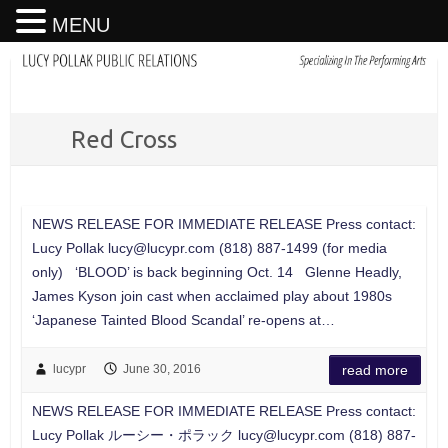
MENU
Red Cross
NEWS RELEASE FOR IMMEDIATE RELEASE Press contact:
Lucy Pollak
lucy@lucypr.com
(818) 887-1499 (for media
only) ‘BLOOD’ is back beginning Oct. 14 Glenne Headly,
James Kyson join cast when acclaimed play about 1980s
‘Japanese Tainted Blood Scandal’ re-opens at…
lucypr
June 30, 2016
read more
NEWS RELEASE FOR IMMEDIATE RELEASE Press contact:
Lucy Pollak ルーシー・ポラック
lucy@lucypr.com
(818) 887-