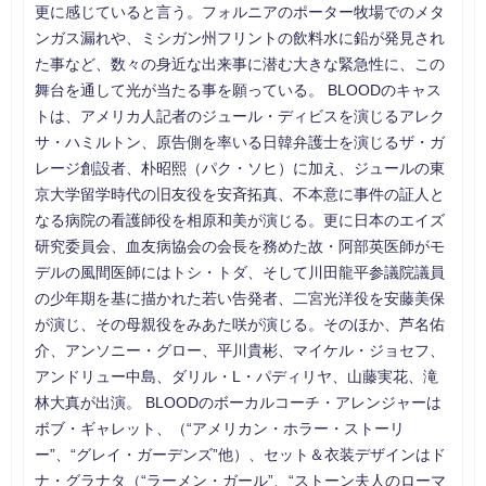
更に感じていると言う。フォルニアのポーター牧場でのメタ
ンガス漏れや、ミシガン州フリントの飲料水に鉛が発見され
た事など、数々の身近な出来事に潜む大きな緊急性に、この
舞台を通して光が当たる事を願っている。 BLOODのキャス
トは、アメリカ人記者のジュール・ディビスを演じるアレク
サ・ハミルトン、原告側を率いる日韓弁護士を演じるザ・ガ
レージ創設者、朴昭熙（パク・ソヒ）に加え、ジュールの東
京大学留学時代の旧友役を安斉拓真、不本意に事件の証人と
なる病院の看護師役を相原和美が演じる。更に日本のエイズ
研究委員会、血友病協会の会長を務めた故・阿部英医師がモ
デルの風間医師にはトシ・トダ、そして川田龍平参議院議員
の少年期を基に描かれた若い告発者、二宮光洋役を安藤美保
が演じ、その母親役をみあた咲が演じる。そのほか、芦名佑
介、アンソニー・グロー、平川貴彬、マイケル・ジョセフ、
アンドリュー中島、ダリル・L・パディリヤ、山藤実花、滝
林大真が出演。 BLOODのボーカルコーチ・アレンジャーは
ボブ・ギャレット、（“アメリカン・ホラー・ストーリ
ー”、“グレイ・ガーデンズ”他）、セット＆衣装デザインはド
ナ・グラナタ（“ラーメン・ガール”、“ストーン夫人のローマ