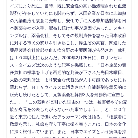
イズにより死亡。当時、既に安全性の高い熱処理された血液
製剤が存在していたにも関わらず、米国企業が日本に非加熱
の汚染血液を故意に売却し、安価で手に入る非加熱製剤を日
本製薬会社が入手、配布し続けた事が原因であった。スキャ
ンダルは、薬品会社、そしてその規制責任を怠った日本政府
に対する市民の怒りを引き起こし、厚生省の高官、関連した
薬品製造会社幹部や血友病分野の主要医師が告発され、裁判
は１０年以上にも及んだ。2000年2月25日に、ロサンゼル
ス・タイムズは次のような記事を掲載した。「日本企業の責
任負担の標準を上げる画期的な判決が下された先日木曜日、
大阪の裁判所は、より安全な代替品が入手可能であったにも
関わらず、ＨＩＶウイルスに汚染された血液製剤を意図的に
販売し続けたとして、元製薬会社幹部3人を刑務所に宣告し
た。」 「この裁判が長引いた理由の一つは、被害者やその家
族が身元を公表したがらなかった事でしょう。」と、２０年
近く東京に住んで働いたアッカーマン氏は語る。「権威者に
敬意を示し、礼節を守り丁寧に振る舞うことは、日本の文化
に深く根付いています。また、日本でエイズという病気を持